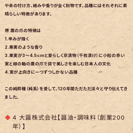
や未の付け方、絡みや香りが全く別物です。品種にはそれぞれに素
晴らしい特徴があります。
堺 鷹の爪の特徴は
1.辛みが強く
2.果実のような香り
3.果実が3～4.5cmと愛らしく京漬物（千枚漬け）に小粒の赤い
実と緑の軸の鷹の爪で目で美しさを楽しむ日本人の文化
4.実が上向きに一つずつしかない品種
この純粋種（純系）を愛して、120年間ただただ淡々と守り伝えてき
ました。
4 大醤株式会社【醤油・調味料（創業200
年）】