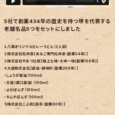
5社で創業434年の歴史を持つ堺を代表する
老舗名品5つをセットにしました
１八風オリジナルカレーうどん（2人前）
２株式会社松井泉【あなご専門松井泉（創業54年）】
３株式会社やまつ辻田【極上七味・大辛一味(創業100年)】
４大醤株式会社【醤油・調味料（創業200年）】
・しょうが醤油（100ml）
・王醤（濃口醤油）（100ml）
・よかぽんず（100ml）
・キムチぽんず（100ml）
５株式会社こぶ政【昆布（創業80年）】