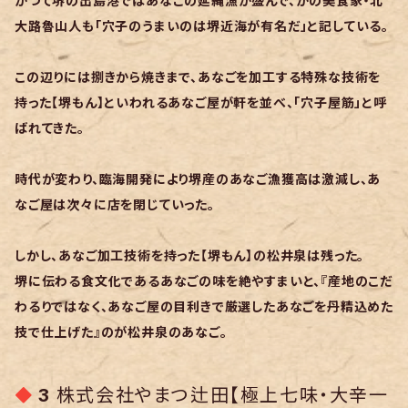
かつて堺の出島港ではあなごの延縄漁が盛んで、かの美食家・北
大路魯山人も「穴子のうまいのは堺近海が有名だ」と記している。
この辺りには捌きから焼きまで、あなごを加工する特殊な技術を
持った【堺もん】といわれるあなご屋が軒を並べ、「穴子屋筋」と呼
ばれてきた。
時代が変わり、臨海開発により堺産のあなご漁獲高は激減し、あ
なご屋は次々に店を閉じていった。
しかし、あなご加工技術を持った【堺もん】の松井泉は残った。
堺に伝わる食文化であるあなごの味を絶やすまいと、『産地のこだ
わるりではなく、あなご屋の目利きで厳選したあなごを丹精込めた
技で仕上げた』のが松井泉のあなご。
3
株式会社やまつ辻田【極上七味・大辛一